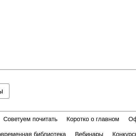
ы
Советуем почитать
Коротко о главном
Оф
временная библиотека
Вебинары
Конкурс