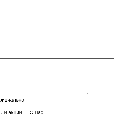
ициально
ы и акции
О нас