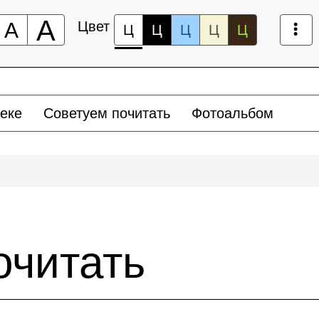
А
А
Цвет
Ц
Ц
Ц
Ц
Ц
еке
Советуем почитать
Фотоальбом
очитать