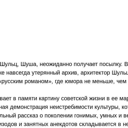
Шульц, Шуша, неожиданно получает посылку. В
же навсегда утерянный архив, архитектор Шуль
«русским романом», где юмора не меньше, чем
ает в памяти картину советской жизни в ее ма
ая демонстрация неистребимости культуры, кот
ельный рассказ о поколении гонимых, умных и в
пизодов и занятных анекдотов складывается в