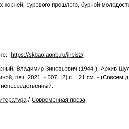
ых корней, сурового прошлого, бурной молодос
оге:
https://skbao.aonb.ru/jirbis2/
ный, Владимир Зиновьевич (1944-). Архив Шуль
й, печ. 2021. - 507, [2] с. ; 21 см. - (Совсем д
 : непосредственный.
итература
/
Современная проза