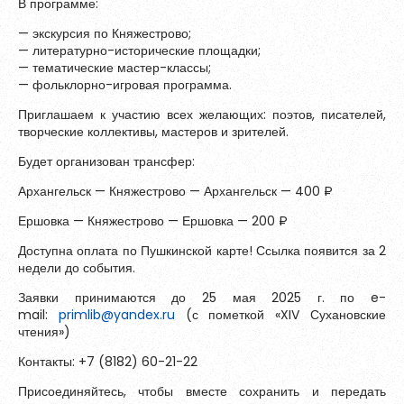
В программе:
Зарегистрироваться
— экскурсия по Княжестрово;
— литературно-исторические площадки;
— тематические мастер-классы;
— фольклорно-игровая программа.
Приглашаем к участию всех желающих: поэтов, писателей,
творческие коллективы, мастеров и зрителей.
Будет организован трансфер:
Архангельск — Княжестрово — Архангельск — 400 ₽
Ершовка — Княжестрово — Ершовка — 200 ₽
Доступна оплата по Пушкинской карте! Ссылка появится за 2
недели до события.
Заявки принимаются до 25 мая 2025 г. по e-
Пароль должен быть минимум 6 символов и содержать хотя
mail:
primlib@yandex.ru
(с пометкой «XIV Сухановские
бы одну строчную букву, одну прописную букву, одну цифру
чтения»)
и один специальный символ.
Контакты: +7 (8182) 60-21-22
Присоединяйтесь, чтобы вместе сохранить и передать